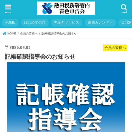
menu
search
HOME
はじめての方
料金とサービス
業務カレンダー
会計
HOME
会員の皆様へ
記帳確認指導会のお知らせ
2025.09.03
会員の皆様へ
記帳確認指導会のお知らせ