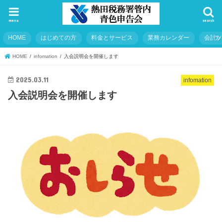
menu
search
HOME
はじめての方
料金とサービス
業務カレンダー
会計
HOME
infomation
入会説明会を開催します
2025.03.11
infomation
入会説明会を開催します