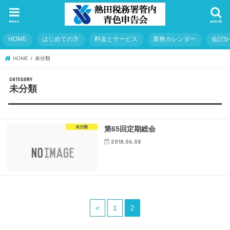
menu
search
HOME
はじめての方
料金とサービス
業務カレンダー
会計
HOME
未分類
未分類
未分類
第65回定期総会
2018.06.08
<
1
2