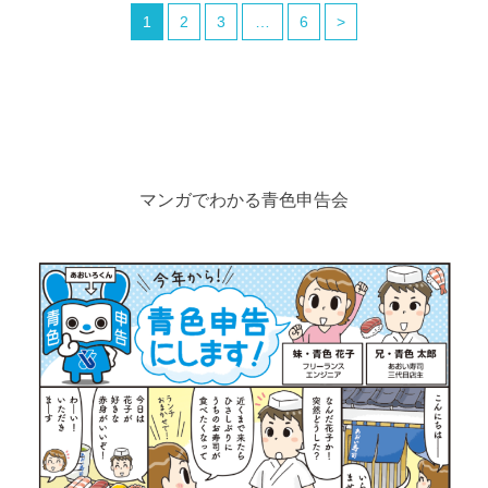
1
2
3
…
6
>
マンガでわかる青色申告会