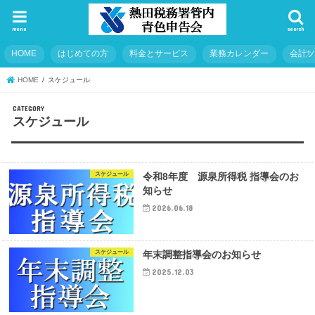
menu
search
HOME
はじめての方
料金とサービス
業務カレンダー
会計
HOME
スケジュール
スケジュール
スケジュール
令和8年度 源泉所得税 指導会のお
知らせ
2026.06.18
スケジュール
年末調整指導会のお知らせ
2025.12.03